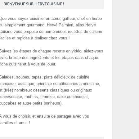
BIENVENUE SUR HERVECUISINE !
Que vous soyez cuisinier amateur, gaffeur, chef en herbe
ou simplement gourmand, Hervé Palmieri, alias Hervé
Cuisine vous propose de nombreuses recettes de cuisine
faciles et rapides à réaliser chez vous !
Suivez les étapes de chaque recette en vidéo, aidez-vous
avec la liste des ingrédients et les étapes dans chaque
fiche cuisine et à vous de jouer.
Salades, soupes, tapas, plats délicieux de cuisine
française, asiatique, orientale ou pâtisseries américaine,
et (très) nombreux desserts classiques ou originaux
(cheesecake, muffins, tiramisu, cake au chocolat,
cupcakes et autre petits bonheurs).
A vous de choisir, et ensuite de partager avec vos
familles et amis !