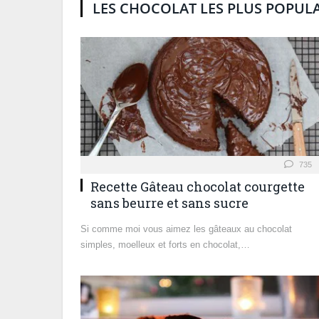
LES CHOCOLAT LES PLUS POPULA
735
Recette Gâteau chocolat courgette
sans beurre et sans sucre
Si comme moi vous aimez les gâteaux au chocolat
simples, moelleux et forts en chocolat,…