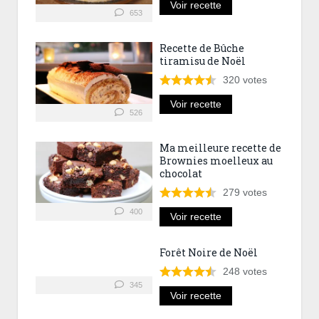
Voir recette
653
Recette de Bûche
tiramisu de Noël
320
votes
Voir recette
526
Ma meilleure recette de
Brownies moelleux au
chocolat
279
votes
400
Voir recette
Forêt Noire de Noël
248
votes
345
Voir recette