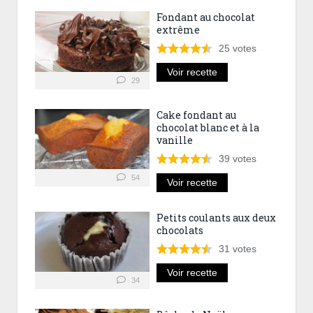
Fondant au chocolat
extrême
25
votes
Voir recette
29
Cake fondant au
chocolat blanc et à la
vanille
39
votes
54
Voir recette
Petits coulants aux deux
chocolats
31
votes
Voir recette
34