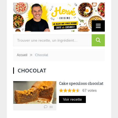
»
Accueil
Chocolat
CHOCOLAT
Cake speculoos chocolat
67
votes
Voir recette
80