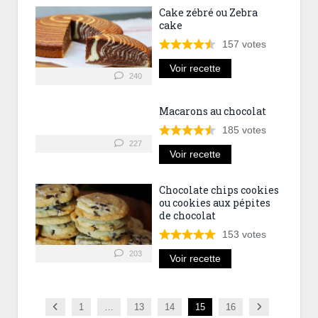
Cake zébré ou Zebra
cake
157
votes
Voir recette
240
Macarons au chocolat
185
votes
227
Voir recette
Chocolate chips cookies
ou cookies aux pépites
de chocolat
153
votes
203
Voir recette
Previous
Next
1
…
13
14
15
16