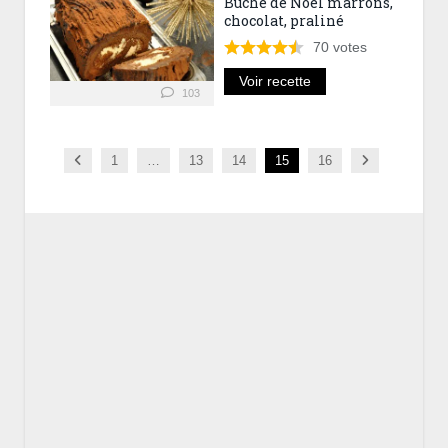
Bûche de Noël marrons,
chocolat, praliné
70
votes
Voir recette
103
Previous
Next
1
…
13
14
15
16