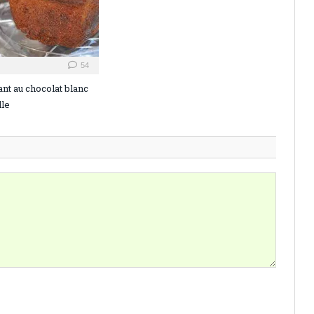
54
nt au chocolat blanc
lle