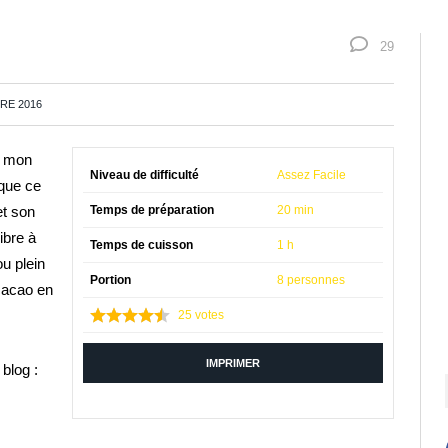
29
RE 2016
t mon
Niveau de difficulté
Assez Facile
 que ce
et son
Temps de préparation
20 min
ibre à
Temps de cuisson
1 h
u plein
Portion
8 personnes
 cacao en
25
votes
IMPRIMER
blog :