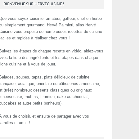
BIENVENUE SUR HERVECUISINE !
Que vous soyez cuisinier amateur, gaffeur, chef en herbe
ou simplement gourmand, Hervé Palmieri, alias Hervé
Cuisine vous propose de nombreuses recettes de cuisine
faciles et rapides à réaliser chez vous !
Suivez les étapes de chaque recette en vidéo, aidez-vous
avec la liste des ingrédients et les étapes dans chaque
fiche cuisine et à vous de jouer.
Salades, soupes, tapas, plats délicieux de cuisine
française, asiatique, orientale ou pâtisseries américaine,
et (très) nombreux desserts classiques ou originaux
(cheesecake, muffins, tiramisu, cake au chocolat,
cupcakes et autre petits bonheurs).
A vous de choisir, et ensuite de partager avec vos
familles et amis !