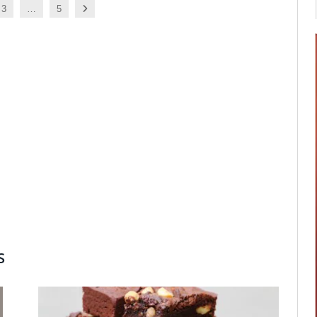
Next
3
…
5
S