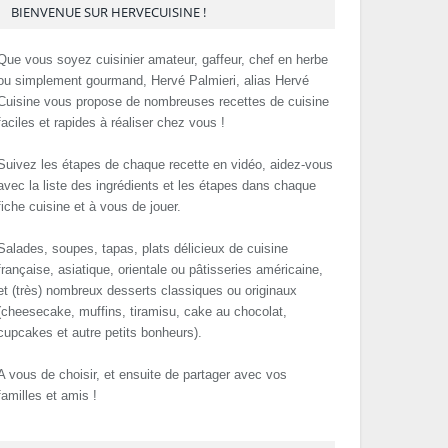
BIENVENUE SUR HERVECUISINE !
Que vous soyez cuisinier amateur, gaffeur, chef en herbe
ou simplement gourmand, Hervé Palmieri, alias Hervé
Cuisine vous propose de nombreuses recettes de cuisine
faciles et rapides à réaliser chez vous !
Suivez les étapes de chaque recette en vidéo, aidez-vous
avec la liste des ingrédients et les étapes dans chaque
fiche cuisine et à vous de jouer.
Salades, soupes, tapas, plats délicieux de cuisine
française, asiatique, orientale ou pâtisseries américaine,
et (très) nombreux desserts classiques ou originaux
(cheesecake, muffins, tiramisu, cake au chocolat,
cupcakes et autre petits bonheurs).
A vous de choisir, et ensuite de partager avec vos
familles et amis !