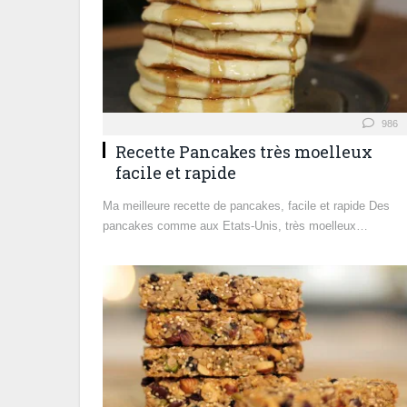
986
Recette Pancakes très moelleux
facile et rapide
Ma meilleure recette de pancakes, facile et rapide Des
pancakes comme aux Etats-Unis, très moelleux…