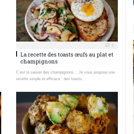
1
La recette des toasts œufs au plat et
champignons
C’est la saison des champignons… Je vous propose une
recette simple et efficace : des toasts…