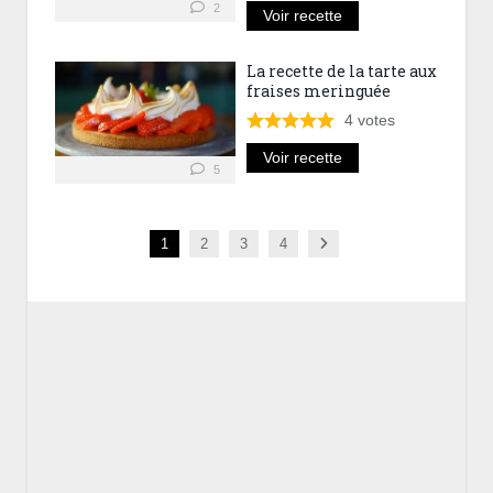
2
Voir recette
La recette de la tarte aux
fraises meringuée
4
votes
Voir recette
5
Next
1
2
3
4