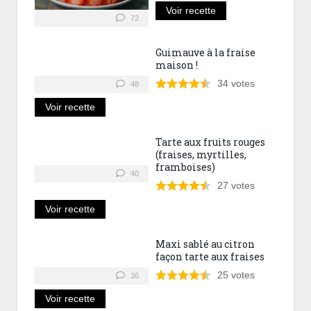
Voir recette
72
Guimauve à la fraise
maison !
34
votes
48
Voir recette
Tarte aux fruits rouges
(fraises, myrtilles,
framboises)
40
27
votes
Voir recette
Maxi sablé au citron
façon tarte aux fraises
25
votes
36
Voir recette