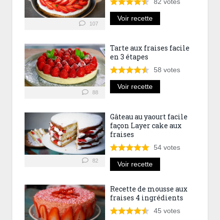
82
votes
Voir recette
107
Tarte aux fraises facile
en 3 étapes
58
votes
Voir recette
88
Gâteau au yaourt facile
façon Layer cake aux
fraises
54
votes
82
Voir recette
Recette de mousse aux
fraises 4 ingrédients
45
votes