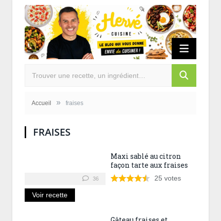
»
Accueil
fraises
FRAISES
Maxi sablé au citron
façon tarte aux fraises
25
votes
36
Voir recette
Gâteau fraises et