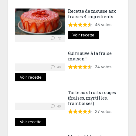
Recette de mousse aux
fraises 4 ingrédients
45
votes
Voir recette
72
Guimauve à la fraise
maison !
34
votes
48
Voir recette
Tarte aux fruits rouges
(fraises, myrtilles,
framboises)
40
27
votes
Voir recette