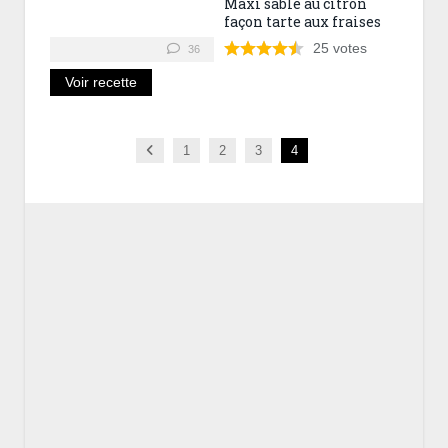
Maxi sablé au citron
façon tarte aux fraises
25
votes
36
Voir recette
Previous
1
2
3
4