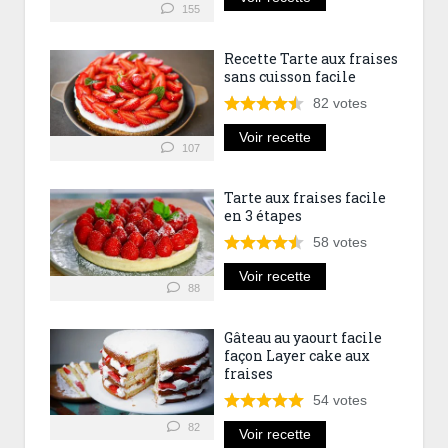
155
Recette Tarte aux fraises
sans cuisson facile
82
votes
Voir recette
107
Tarte aux fraises facile
en 3 étapes
58
votes
Voir recette
88
Gâteau au yaourt facile
façon Layer cake aux
fraises
54
votes
82
Voir recette