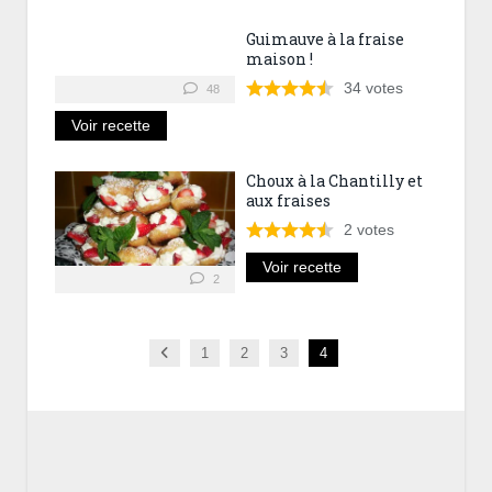
Guimauve à la fraise
maison !
34
votes
48
Voir recette
Choux à la Chantilly et
aux fraises
2
votes
Voir recette
2
Previous
1
2
3
4