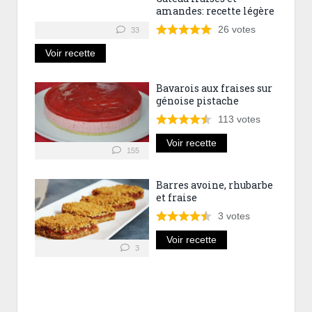
amandes: recette légère
26
votes
33
Voir recette
Bavarois aux fraises sur
génoise pistache
113
votes
Voir recette
155
Barres avoine, rhubarbe
et fraise
3
votes
Voir recette
3