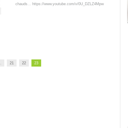
chauds… https://www.youtube.com/v/0U_DZLZ4Mpw
…
21
22
23