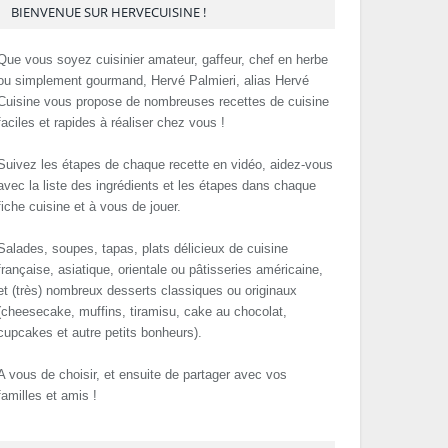
BIENVENUE SUR HERVECUISINE !
Que vous soyez cuisinier amateur, gaffeur, chef en herbe
ou simplement gourmand, Hervé Palmieri, alias Hervé
Cuisine vous propose de nombreuses recettes de cuisine
faciles et rapides à réaliser chez vous !
Suivez les étapes de chaque recette en vidéo, aidez-vous
avec la liste des ingrédients et les étapes dans chaque
fiche cuisine et à vous de jouer.
Salades, soupes, tapas, plats délicieux de cuisine
française, asiatique, orientale ou pâtisseries américaine,
et (très) nombreux desserts classiques ou originaux
(cheesecake, muffins, tiramisu, cake au chocolat,
cupcakes et autre petits bonheurs).
A vous de choisir, et ensuite de partager avec vos
familles et amis !