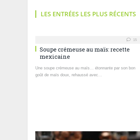
LES ENTRÉES LES PLUS RÉCENTS
15
Soupe crémeuse au maïs: recette
mexicaine
Une soupe crémeuse au maïs… étonnante par son bon
goût de maïs doux, rehaussé avec…