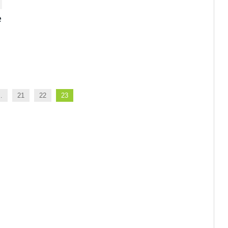
e
…
21
22
23