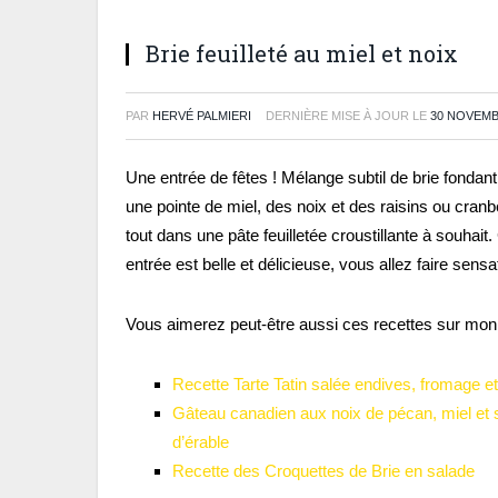
Brie feuilleté au miel et noix
PAR
HERVÉ PALMIERI
DERNIÈRE MISE À JOUR LE
30 NOVEMB
Une entrée de fêtes ! Mélange subtil de brie fondan
une pointe de miel, des noix et des raisins ou cranbe
tout dans une pâte feuilletée croustillante à souhait.
entrée est belle et délicieuse, vous allez faire sensat
Vous aimerez peut-être aussi ces recettes sur mon 
Recette Tarte Tatin salée endives, fromage et
Gâteau canadien aux noix de pécan, miel et 
d’érable
Recette des Croquettes de Brie en salade