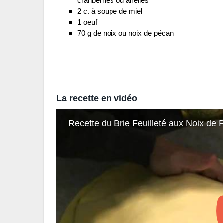
cranberries ou airelles
2 c. à soupe de miel
1 oeuf
70 g de noix ou noix de pécan
La recette en vidéo
Recette du Brie Feuilleté aux Noix de P