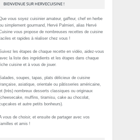
BIENVENUE SUR HERVECUISINE !
Que vous soyez cuisinier amateur, gaffeur, chef en herbe
ou simplement gourmand, Hervé Palmieri, alias Hervé
Cuisine vous propose de nombreuses recettes de cuisine
faciles et rapides à réaliser chez vous !
Suivez les étapes de chaque recette en vidéo, aidez-vous
avec la liste des ingrédients et les étapes dans chaque
fiche cuisine et à vous de jouer.
Salades, soupes, tapas, plats délicieux de cuisine
française, asiatique, orientale ou pâtisseries américaine,
et (très) nombreux desserts classiques ou originaux
(cheesecake, muffins, tiramisu, cake au chocolat,
cupcakes et autre petits bonheurs).
A vous de choisir, et ensuite de partager avec vos
familles et amis !