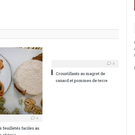
8
Croustillants au magret de
canard et pommes de terre
6
 feuilletés faciles au
e chèvre