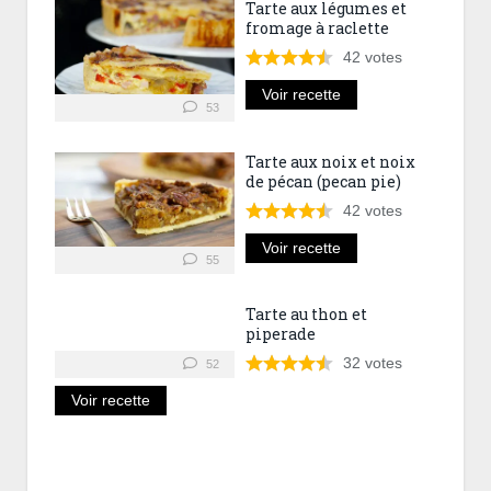
Tarte aux légumes et
fromage à raclette
42
votes
Voir recette
53
Tarte aux noix et noix
de pécan (pecan pie)
42
votes
Voir recette
55
Tarte au thon et
piperade
32
votes
52
Voir recette