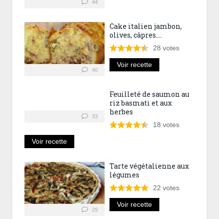
44
Cake italien jambon,
olives, câpres….
28
votes
Voir recette
40
Feuilleté de saumon au
riz basmati et aux
herbes
33
18
votes
Voir recette
Tarte végétalienne aux
légumes
22
votes
Voir recette
29