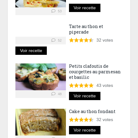
Voir recette
53
Tarte au thon et
piperade
32
votes
52
Voir recette
Petits clafoutis de
courgettes au parmesan
et basilic
43
votes
48
Voir recette
Cake au thon fondant
32
votes
Voir recette