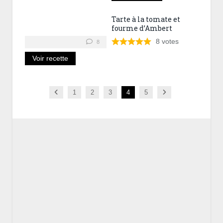
Tarte à la tomate et
fourme d’Ambert
8
votes
8
Voir recette
Previous
Next
1
2
3
4
5