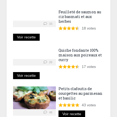
Feuilleté de saumon au
riz basmati et aux
herbes
33
18
votes
Voir recette
Quiche fondante 100%
maison aux poireaux et
curry
29
17
votes
Voir recette
Petits clafoutis de
courgettes au parmesan
et basilic
43
votes
48
Voir recette