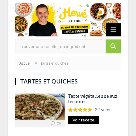
»
Accueil
Tartes et quiches
TARTES ET QUICHES
Tarte végétalienne aux
légumes
22
votes
Voir recette
29