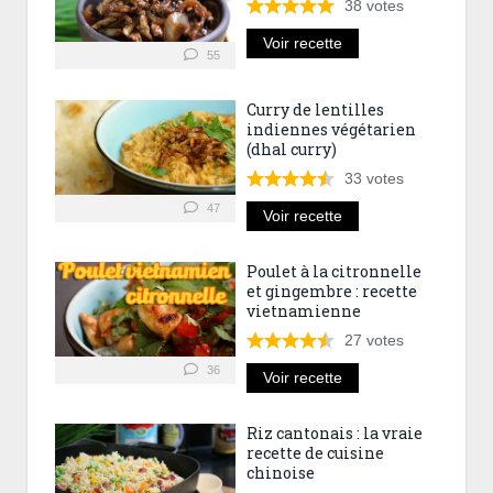
38
votes
Voir recette
55
Curry de lentilles
indiennes végétarien
(dhal curry)
33
votes
47
Voir recette
Poulet à la citronnelle
et gingembre : recette
vietnamienne
27
votes
36
Voir recette
Riz cantonais : la vraie
recette de cuisine
chinoise