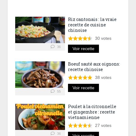
Riz cantonais : la vraie
recette de cuisine
chinoise
30
votes
36
Voir recette
Boeuf sauté aux oignons:
recette chinoise
38
votes
Voir recette
55
Poulet à la citronnelle
et gingembre : recette
vietnamienne
27
votes
36
Voir recette