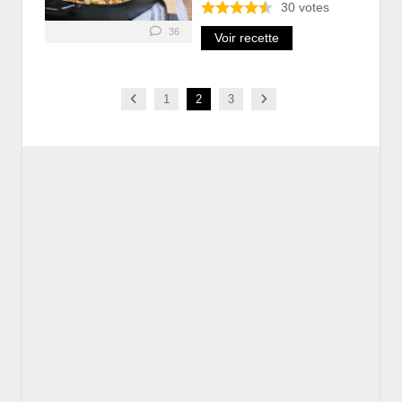
30
votes
36
Voir recette
Previous
Next
1
2
3