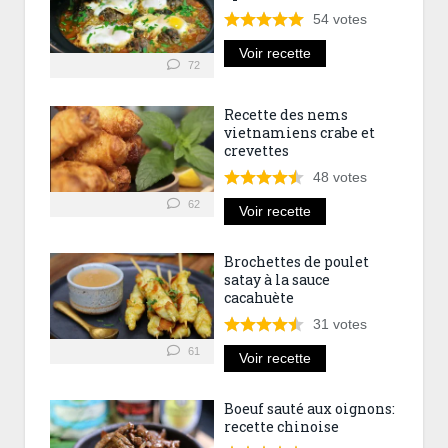
54
votes
Voir recette
72
Recette des nems
vietnamiens crabe et
crevettes
48
votes
62
Voir recette
Brochettes de poulet
satay à la sauce
cacahuète
31
votes
61
Voir recette
Boeuf sauté aux oignons:
recette chinoise