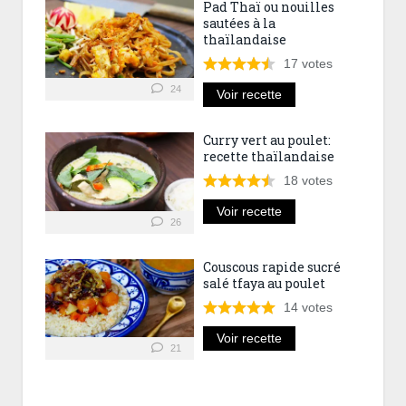
Pad Thaï ou nouilles
sautées à la
thaïlandaise
17
votes
24
Voir recette
Curry vert au poulet:
recette thaïlandaise
18
votes
Voir recette
26
Couscous rapide sucré
salé tfaya au poulet
14
votes
Voir recette
21