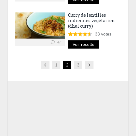
Curry de lentilles
indiennes végétarien
(dhal curry)
33
votes
47
Voir recette
Previous
Next
1
2
3