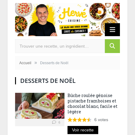
»
Accueil
Desserts de Noël
DESSERTS DE NOËL
Bûche roulée génoise
pistache framboises et
chocolat blanc, facile et
légère
6
votes
6
Voir recette