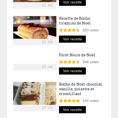
Voir recette
653
Recette de Bûche
tiramisu de Noël
320
votes
Voir recette
526
Forêt Noire de Noël
248
votes
345
Voir recette
Bûche de Noël chocolat,
vanille, noisette et
croustillant
124
votes
175
Voir recette