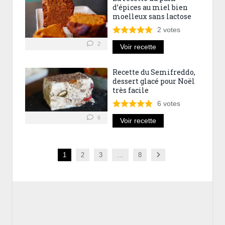
d’épices au miel bien
moelleux sans lactose
2
votes
2
Voir recette
Recette du Semifreddo,
dessert glacé pour Noël
très facile
6
votes
6
Voir recette
Next
1
2
3
…
8