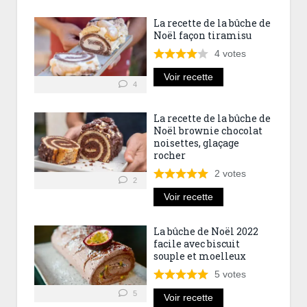
La recette de la bûche de
Noël façon tiramisu
4
votes
Voir recette
4
La recette de la bûche de
Noël brownie chocolat
noisettes, glaçage
rocher
2
votes
2
Voir recette
La bûche de Noël 2022
facile avec biscuit
souple et moelleux
5
votes
5
Voir recette