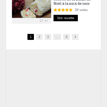
Noël à la noix de coco
39
votes
Voir recette
87
Next
1
2
3
…
8