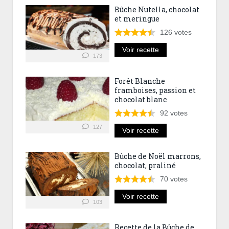
Bûche Nutella, chocolat
et meringue
126
votes
Voir recette
173
Forêt Blanche
framboises, passion et
chocolat blanc
92
votes
127
Voir recette
Bûche de Noël marrons,
chocolat, praliné
70
votes
Voir recette
103
Recette de la Bûche de