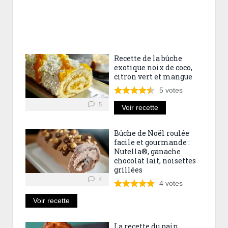
Recette de la bûche
exotique noix de coco,
citron vert et mangue
5
votes
5
Voir recette
Bûche de Noël roulée
facile et gourmande :
Nutella®, ganache
chocolat lait, noisettes
grillées
4
4
votes
Voir recette
La recette du pain