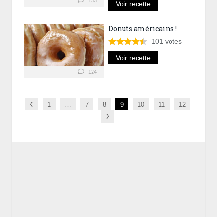
133
Voir recette
Donuts américains !
101
votes
Voir recette
124
Previous
1
…
7
8
9
10
11
12
Next