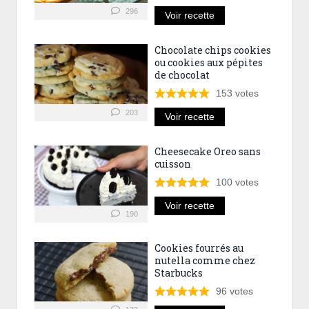
296
Voir recette
Chocolate chips cookies
ou cookies aux pépites
de chocolat
153
votes
203
Voir recette
Cheesecake Oreo sans
cuisson
100
votes
Voir recette
190
Cookies fourrés au
nutella comme chez
Starbucks
96
votes