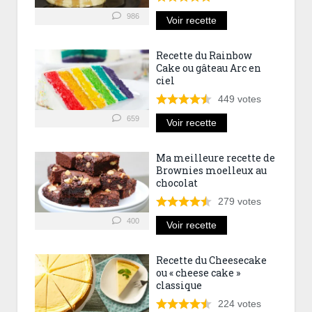
986
Voir recette
Recette du Rainbow
Cake ou gâteau Arc en
ciel
449
votes
659
Voir recette
Ma meilleure recette de
Brownies moelleux au
chocolat
279
votes
400
Voir recette
Recette du Cheesecake
ou « cheese cake »
classique
224
votes