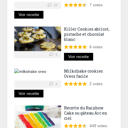
7
votes
10
Voir recette
Killer Cookies abricot,
pistache et chocolat
blanc
6
votes
9
Voir recette
Milkshake cookies
Oreos facile
2
votes
4
Voir recette
Recette du Rainbow
Cake ou gâteau Arc en
ciel
449
votes