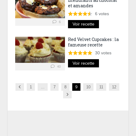
mendiants au chocolat
et amandes
6
votes
6
Voir recette
Red Velvet Cupcakes : la
fameuse recette
30
votes
Voir recette
40
Previous
1
…
7
8
9
10
11
12
Next