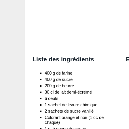
Liste des ingrédients
E
400 g de farine
400 g de sucre
200 g de beurre
30 cl de lait demi-écrémé
6 oeufs
1 sachet de levure chimique
2 sachets de sucre vanillé
Colorant orange et noir (1 cc de
chaque)
1 c. à soupe de cacao