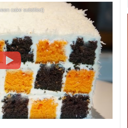
een cake subtitled)