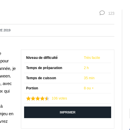
123
E 2019
e
Niveau de difficulté
Très facile
 pour
nnée, je
Temps de préparation
2 h
oween.
Temps de cuisson
35 min
e, avec
Portion
8 ou +
x qui
106
votes
 à
IMPRIMER
enjeu en
uvrez