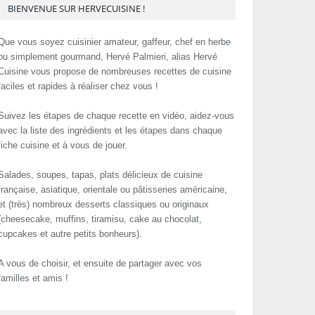
BIENVENUE SUR HERVECUISINE !
Que vous soyez cuisinier amateur, gaffeur, chef en herbe
ou simplement gourmand, Hervé Palmieri, alias Hervé
Cuisine vous propose de nombreuses recettes de cuisine
faciles et rapides à réaliser chez vous !
Suivez les étapes de chaque recette en vidéo, aidez-vous
avec la liste des ingrédients et les étapes dans chaque
fiche cuisine et à vous de jouer.
Salades, soupes, tapas, plats délicieux de cuisine
française, asiatique, orientale ou pâtisseries américaine,
et (très) nombreux desserts classiques ou originaux
(cheesecake, muffins, tiramisu, cake au chocolat,
cupcakes et autre petits bonheurs).
A vous de choisir, et ensuite de partager avec vos
familles et amis !