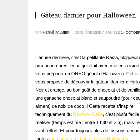
Gâteau damier pour Halloween
PAR
HERVÉ PALMIERI
DERNIÈRE MISE À JOUR LE
14 OCTOBR
L’année dernière, c’est la pétillante Raiza, blogueus
américano-brésilienne qui était avec moi en cuisine
vous préparer un OREO géant d’Halloween. Cette a
vous propose de découvrir le gâteau damier d’Hall
Noir et orange, au bon goût de chocolat et de vanill
une ganache chocolat blanc et saupoudré (pour ceu
aiment) de noix de coco !! Cette recette s’inspire
techniquement du
Rainbow Cake
, c’est plutôt facile
réaliser (temps estimé : entre 1 h30 et 2 h), mais l’
vaut l’effort. Et pour toujours plus de frissons déco
toutes
mes autres recettes spécial Halloween
.