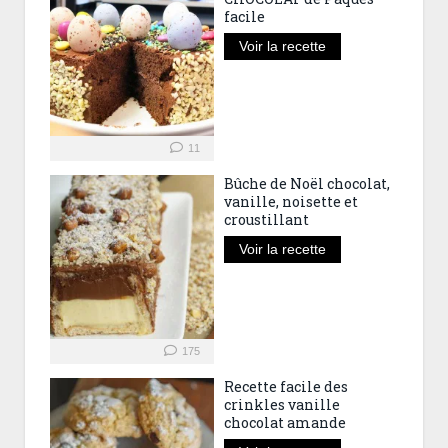
facile
Voir la recette
11
Bûche de Noël chocolat,
vanille, noisette et
croustillant
Voir la recette
175
Recette facile des
crinkles vanille
chocolat amande