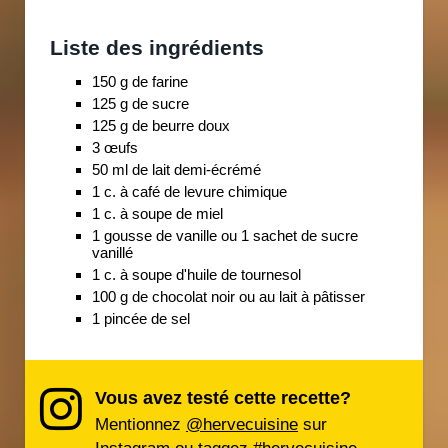
Liste des ingrédients
150 g de farine
125 g de sucre
125 g de beurre doux
3 œufs
50 ml de lait demi-écrémé
1 c. à café de levure chimique
1 c. à soupe de miel
1 gousse de vanille ou 1 sachet de sucre
vanillé
1 c. à soupe d'huile de tournesol
100 g de chocolat noir ou au lait à pâtisser
1 pincée de sel
Vous avez testé cette recette?
Mentionnez
@hervecuisine
sur
Instagram ou taggez
#hervecuisine