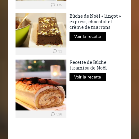
175
Bûche de Noël « lingot »
express, chocolat et
crème de marrons
Voir la recette
31
Recette de Bûche
tiramisu de Noël
Voir la recette
526