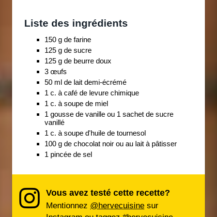
Liste des ingrédients
150 g de farine
125 g de sucre
125 g de beurre doux
3 œufs
50 ml de lait demi-écrémé
1 c. à café de levure chimique
1 c. à soupe de miel
1 gousse de vanille ou 1 sachet de sucre
vanillé
1 c. à soupe d'huile de tournesol
100 g de chocolat noir ou au lait à pâtisser
1 pincée de sel
Vous avez testé cette recette?
Mentionnez
@hervecuisine
sur
Instagram ou taggez
#hervecuisine