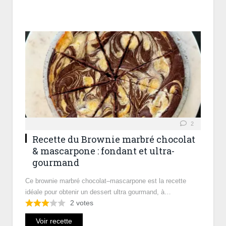
2
Recette du Brownie marbré chocolat
& mascarpone : fondant et ultra-
gourmand
Ce brownie marbré chocolat–mascarpone est la recette
idéale pour obtenir un dessert ultra gourmand, à…
2
votes
Voir recette