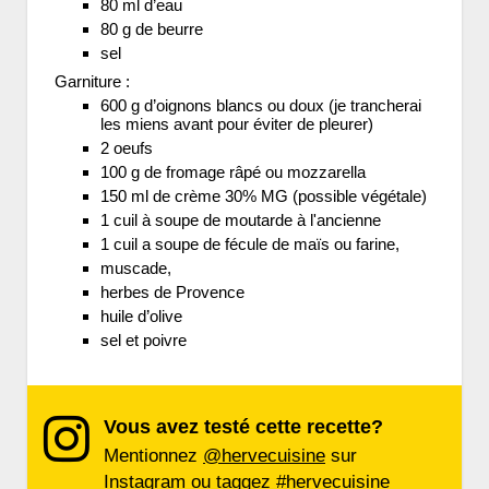
80 ml d’eau
80 g de beurre
sel
Garniture :
600 g d’oignons blancs ou doux (je trancherai
les miens avant pour éviter de pleurer)
2 oeufs
100 g de fromage râpé ou mozzarella
150 ml de crème 30% MG (possible végétale)
1 cuil à soupe de moutarde à l'ancienne
1 cuil a soupe de fécule de maïs ou farine,
muscade,
herbes de Provence
huile d’olive
sel et poivre
Vous avez testé cette recette?
Mentionnez
@hervecuisine
sur
Instagram ou taggez
#hervecuisine