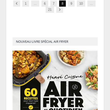
Previous
1
…
6
7
8
9
10
…
Next
21
NOUVEAU LIVRE SPÉCIAL AIR FRYER