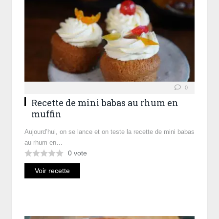
0
Recette de mini babas au rhum en
muffin
Aujourd’hui, on se lance et on teste la recette de mini babas
au rhum en…
0
vote
Voir recette