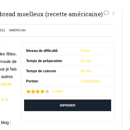
bread moelleux (recette américaine)
3
2021
AMERICAN
e
Niveau de difficulté
Facile
es fêtes.
emoule de
Temps de préparation
10 min
ue je fais
Temps de cuisson
20 min
 autres
Portion
6 personnes
 facile
3
votes
 à la
IMPRIMER
blog :