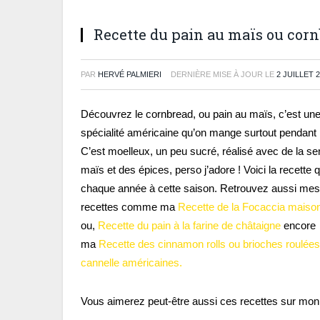
Recette du pain au maïs ou corn
PAR
HERVÉ PALMIERI
DERNIÈRE MISE À JOUR LE
2 JUILLET 
Découvrez le cornbread, ou pain au maïs, c’est un
spécialité américaine qu’on mange surtout pendant l
C’est moelleux, un peu sucré, réalisé avec de la s
maïs et des épices, perso j’adore ! Voici la recette q
chaque année à cette saison. Retrouvez aussi mes
recettes comme ma
Recette de la Focaccia maison
ou,
Recette du pain à la farine de châtaigne
encore
ma
Recette des cinnamon rolls ou brioches roulées
cannelle américaines.
Vous aimerez peut-être aussi ces recettes sur mon 