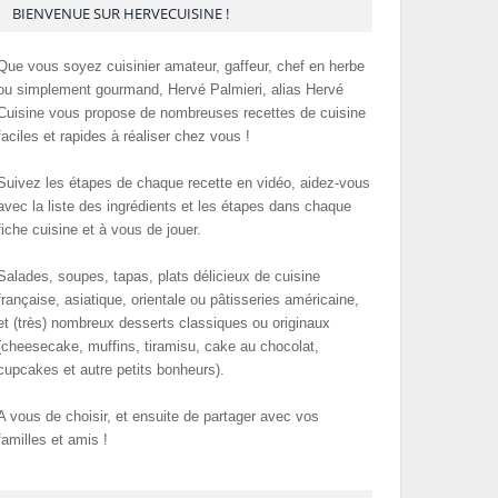
BIENVENUE SUR HERVECUISINE !
Que vous soyez cuisinier amateur, gaffeur, chef en herbe
ou simplement gourmand, Hervé Palmieri, alias Hervé
Cuisine vous propose de nombreuses recettes de cuisine
faciles et rapides à réaliser chez vous !
Suivez les étapes de chaque recette en vidéo, aidez-vous
avec la liste des ingrédients et les étapes dans chaque
fiche cuisine et à vous de jouer.
Salades, soupes, tapas, plats délicieux de cuisine
française, asiatique, orientale ou pâtisseries américaine,
et (très) nombreux desserts classiques ou originaux
(cheesecake, muffins, tiramisu, cake au chocolat,
cupcakes et autre petits bonheurs).
A vous de choisir, et ensuite de partager avec vos
familles et amis !