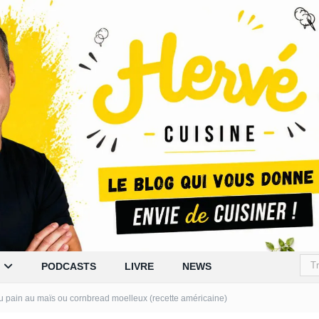
PODCASTS
LIVRE
NEWS
u pain au maïs ou cornbread moelleux (recette américaine)