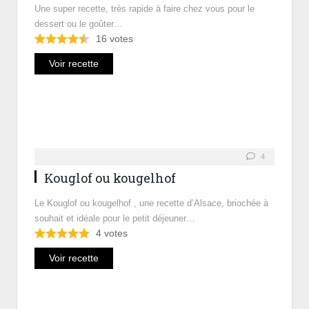
Une super recette, très rapide à faire chez vous pour le
dessert ou le goûter…
16
votes
Voir recette
4
Kouglof ou kougelhof
Le Kouglof ou kougelhof , une recette d’Alsace, briochée à
souhait et idéale pour le petit déjeuner…
4
votes
Voir recette