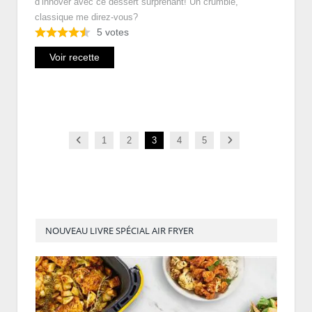
d’innover avec ce dessert surprenant! Un crumble,
classique me direz-vous?
5
votes
Voir recette
Previous
Next
1
2
3
4
5
NOUVEAU LIVRE SPÉCIAL AIR FRYER