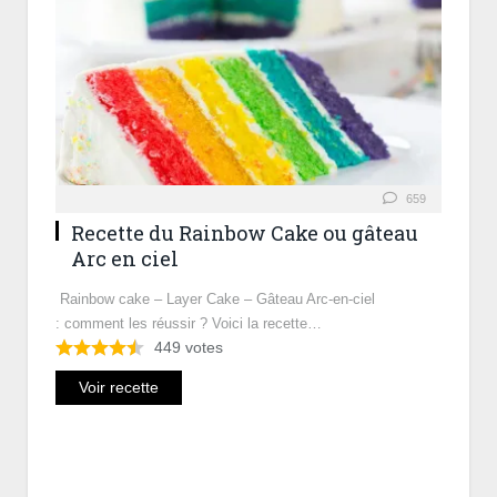
659
Recette du Rainbow Cake ou gâteau
Arc en ciel
Rainbow cake – Layer Cake – Gâteau Arc-en-ciel
: comment les réussir ? Voici la recette…
449
votes
Voir recette