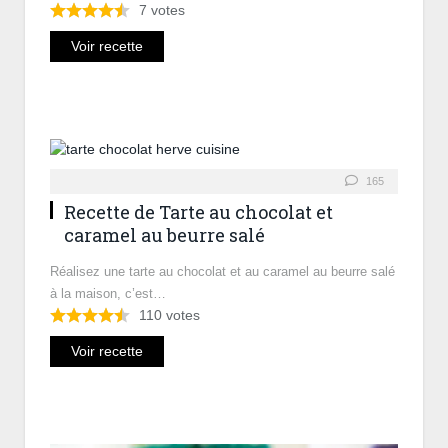
7
votes
Voir recette
165
Recette de Tarte au chocolat et
caramel au beurre salé
Réalisez une tarte au chocolat et au caramel au beurre salé
à la maison, c’est…
110
votes
Voir recette