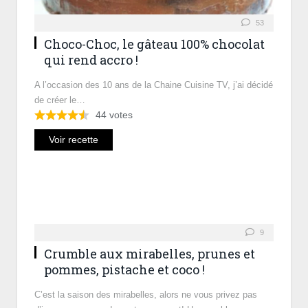
53
Choco-Choc, le gâteau 100% chocolat
qui rend accro !
A l’occasion des 10 ans de la Chaine Cuisine TV, j’ai décidé
de créer le…
44
votes
Voir recette
9
Crumble aux mirabelles, prunes et
pommes, pistache et coco !
C’est la saison des mirabelles, alors ne vous privez pas