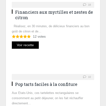
18
Financiers aux myrtilles et zestes de
citron
Réalisez, en 30 minutes, de délicieux financiers au bon
goût de citron et de…
12
votes
Voir recette
10
Pop tarts faciles à la confiture
Aux Etats-Unis, ces tartelettes rectangulaires se
consomment au petit déjeuner, on les fait réchauffer
directement…