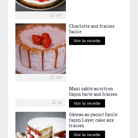
107
Charlotte aux fraises
facile
Voir la recette
183
Maxi sablé au citron
façon tarte aux fraises
36
Voir la recette
Gâteau au yaourt facile
façon Layer cake aux
fraises
Voir la recette