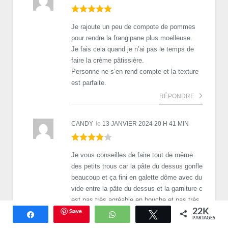
Je rajoute un peu de compote de pommes
pour rendre la frangipane plus moelleuse.
Je fais cela quand je n’ai pas le temps de
faire la crème pâtissière.
Personne ne s’en rend compte et la texture
est parfaite.
RÉPONDRE
CANDY
le
13 JANVIER 2024 20 H 41 MIN
Je vous conseilles de faire tout de même
des petits trous car la pâte du dessus gonfle
beaucoup et ça fini en galette dôme avec du
vide entre la pâte du dessus et la garniture c
est pas très agréable en bouche et pas très
joli en présentation sinon très bonne pour
Save
22K
Partagez
WhatsApp
Tweetez
PARTAGES
ma part j’ai fais la version avec la crème