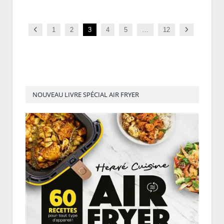
Previous
Next
1
2
3
4
5
…
12
NOUVEAU LIVRE SPÉCIAL AIR FRYER