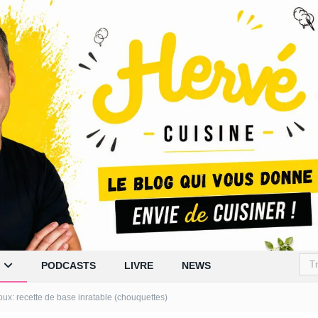
PODCASTS
LIVRE
NEWS
oux: recette de base inratable (chouquettes)