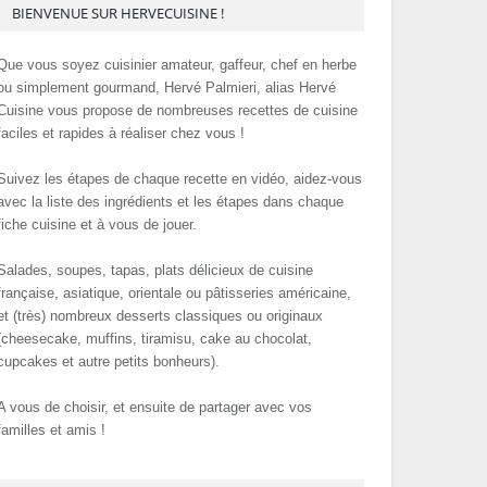
BIENVENUE SUR HERVECUISINE !
Que vous soyez cuisinier amateur, gaffeur, chef en herbe
ou simplement gourmand, Hervé Palmieri, alias Hervé
Cuisine vous propose de nombreuses recettes de cuisine
faciles et rapides à réaliser chez vous !
Suivez les étapes de chaque recette en vidéo, aidez-vous
avec la liste des ingrédients et les étapes dans chaque
fiche cuisine et à vous de jouer.
Salades, soupes, tapas, plats délicieux de cuisine
française, asiatique, orientale ou pâtisseries américaine,
et (très) nombreux desserts classiques ou originaux
(cheesecake, muffins, tiramisu, cake au chocolat,
cupcakes et autre petits bonheurs).
A vous de choisir, et ensuite de partager avec vos
familles et amis !