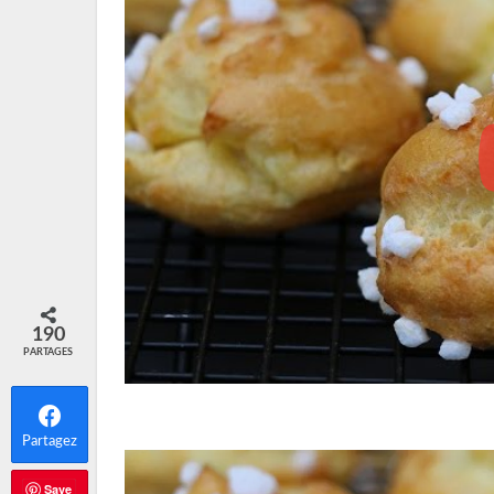
190
PARTAGES
Partagez
Save