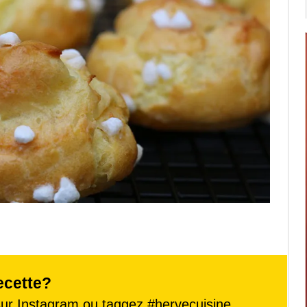
ecette?
ur Instagram ou taggez
#hervecuisine