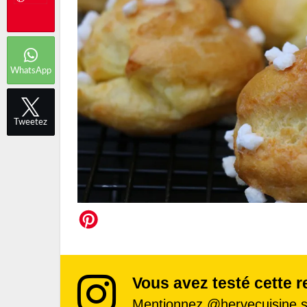
WhatsApp
Tweetez
Vous avez testé cette r
Mentionnez
@hervecuisine
s