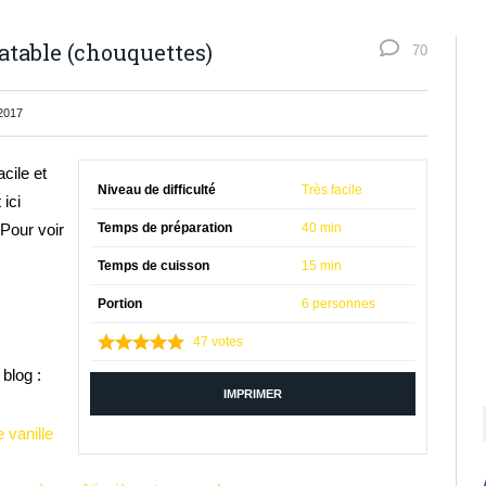
ratable (chouquettes)
70
2017
cile et
Niveau de difficulté
Très facile
 ici
Pour voir
Temps de préparation
40 min
Temps de cuisson
15 min
Portion
6 personnes
47
votes
blog :
IMPRIMER
 vanille