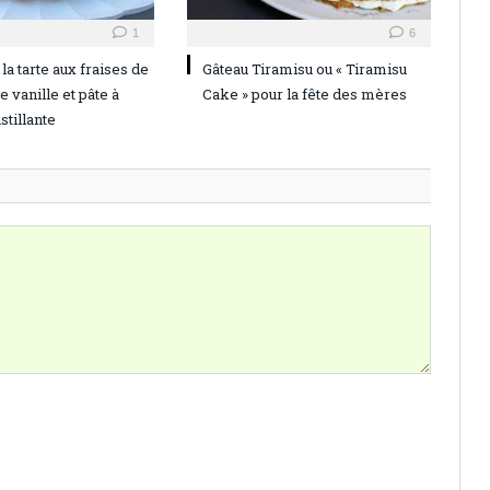
1
6
la tarte aux fraises de
Gâteau Tiramisu ou « Tiramisu
 vanille et pâte à
Cake » pour la fête des mères
stillante