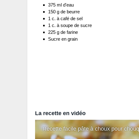
375 ml d'eau
150 g de beurre
1 c. à café de sel
1 c. à soupe de sucre
225 g de farine
Sucre en grain
La recette en vidéo
Recette facile pâte à choux pour chou