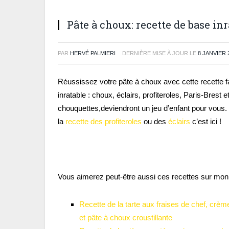
Pâte à choux: recette de base in
PAR
HERVÉ PALMIERI
DERNIÈRE MISE À JOUR LE
8 JANVIER 
Réussissez votre pâte à choux avec cette recette fa
inratable : choux, éclairs, profiteroles, Paris-Brest et
chouquettes,deviendront un jeu d’enfant pour vous. 
la
recette des profiteroles
ou des
éclairs
c’est ici !
Vous aimerez peut-être aussi ces recettes sur mon 
Recette de la tarte aux fraises de chef, crème
et pâte à choux croustillante