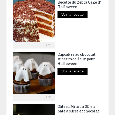
Recette du Zebra Cake d’
Halloween
Voir la recette
20
Cupcakes au chocolat
super moelleux pour
Halloween
Voir la recette
38
Gâteau Minion 3D en
pâte à sucre et chocolat