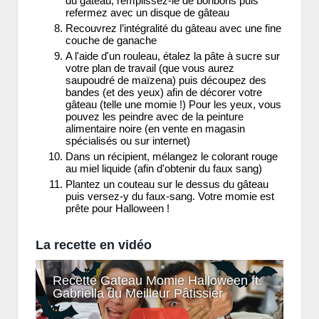
du gâteau, remplissez-le de bonbons puis
refermez avec un disque de gâteau
Recouvrez l’intégralité du gâteau avec une fine
couche de ganache
A l'aide d'un rouleau, étalez la pâte à sucre sur
votre plan de travail (que vous aurez
saupoudré de maïzena) puis découpez des
bandes (et des yeux) afin de décorer votre
gâteau (telle une momie !) Pour les yeux, vous
pouvez les peindre avec de la peinture
alimentaire noire (en vente en magasin
spécialisés ou sur internet)
Dans un récipient, mélangez le colorant rouge
au miel liquide (afin d'obtenir du faux sang)
Plantez un couteau sur le dessus du gâteau
puis versez-y du faux-sang. Votre momie est
prête pour Halloween !
La recette en vidéo
Recette Gateau Momie Halloween ft.
Gabriella du Meilleur Pâtissier