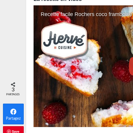
Recette facile Rochers coco framboise 
3
PARTAGES
Partagez
Save