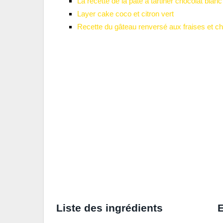
La recette de la pâte à tartiner chocolat bla
Layer cake coco et citron vert
Recette du gâteau renversé aux fraises et ch
Liste des ingrédients
E