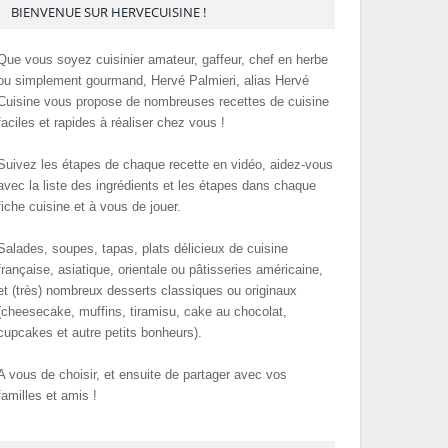
BIENVENUE SUR HERVECUISINE !
Que vous soyez cuisinier amateur, gaffeur, chef en herbe
ou simplement gourmand, Hervé Palmieri, alias Hervé
Cuisine vous propose de nombreuses recettes de cuisine
faciles et rapides à réaliser chez vous !
Suivez les étapes de chaque recette en vidéo, aidez-vous
avec la liste des ingrédients et les étapes dans chaque
fiche cuisine et à vous de jouer.
Salades, soupes, tapas, plats délicieux de cuisine
française, asiatique, orientale ou pâtisseries américaine,
et (très) nombreux desserts classiques ou originaux
(cheesecake, muffins, tiramisu, cake au chocolat,
cupcakes et autre petits bonheurs).
A vous de choisir, et ensuite de partager avec vos
familles et amis !