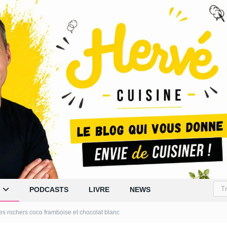
PODCASTS
LIVRE
NEWS
es rochers coco framboise et chocolat blanc