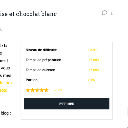
ise et chocolat blanc
1
21
e la
Niveau de difficulté
Facile
de
rer !
Temps de préparation
15 min
, vous
Temps de cuisson
15 min
es mes
Portion
8 ou +
ke aux
etits
1
votes
IMPRIMER
blog :