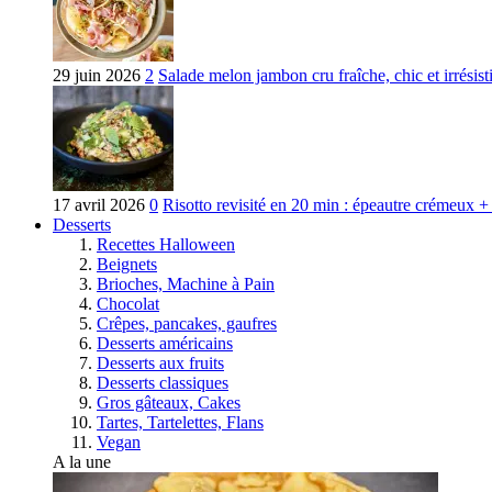
29 juin 2026
2
Salade melon jambon cru fraîche, chic et irrésist
17 avril 2026
0
Risotto revisité en 20 min : épeautre crémeux + 
Desserts
Recettes Halloween
Beignets
Brioches, Machine à Pain
Chocolat
Crêpes, pancakes, gaufres
Desserts américains
Desserts aux fruits
Desserts classiques
Gros gâteaux, Cakes
Tartes, Tartelettes, Flans
Vegan
A la une