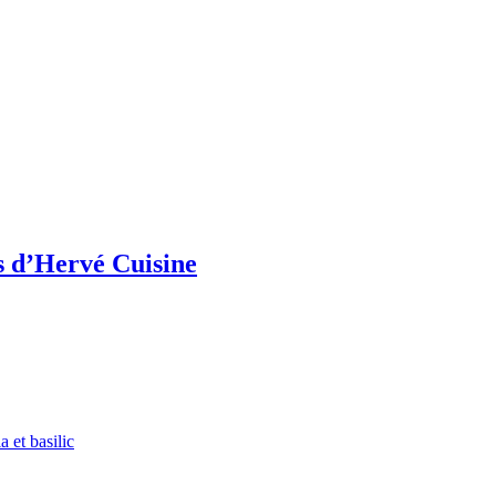
s d’Hervé Cuisine
 et basilic