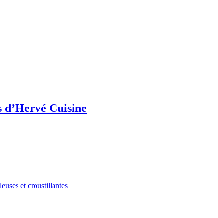
s d’Hervé Cuisine
euses et croustillantes