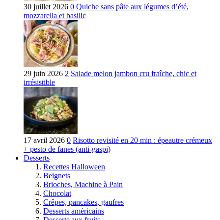
30 juillet 2026
0
Quiche sans pâte aux légumes d’été,
mozzarella et basilic
29 juin 2026
2
Salade melon jambon cru fraîche, chic et
irrésistible
17 avril 2026
0
Risotto revisité en 20 min : épeautre crémeux
+ pesto de fanes (anti-gaspi)
Desserts
Recettes Halloween
Beignets
Brioches, Machine à Pain
Chocolat
Crêpes, pancakes, gaufres
Desserts américains
Desserts aux fruits