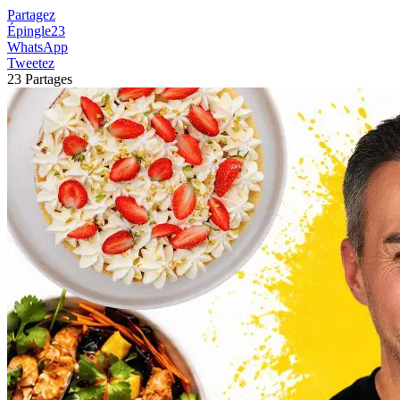
Partagez
Épingle
23
WhatsApp
Tweetez
23
Partages