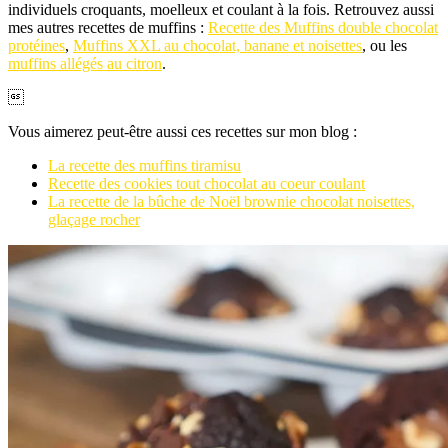
individuels croquants, moelleux et coulant à la fois. Retrouvez aussi
mes autres recettes de muffins :
Recette des Muffins double chocolat
protéines
,
Muffins XXL au chocolat, banane et noisettes
, ou les
muffins allégés au citron
.

Vous aimerez peut-être aussi ces recettes sur mon blog :
La recette des muffins tiramisu
Recette des cookies tout chocolat au coeur coulant
La recette de la bûche de Noël brownie chocolat noisettes,
glaçage rocher