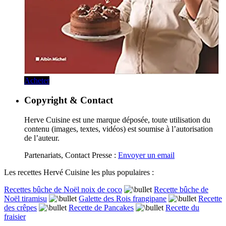
Acheter
Copyright & Contact
Herve Cuisine est une marque déposée, toute utilisation du
contenu (images, textes, vidéos) est soumise à l’autorisation
de l’auteur.
Partenariats, Contact Presse :
Envoyer un email
Les recettes Hervé Cuisine les plus populaires :
Recettes bûche de Noël noix de coco
Recette bûche de
Noël tiramisu
Galette des Rois frangipane
Recette
des crêpes
Recette de Pancakes
Recette du
fraisier