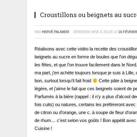
Croustillons ou beignets au sucr
PAR
HERVÉ PALMIERI
DERNIÈRE MISE À JOUR LE
16 FÉVRIER
Réalisons avec cette vidéo la recette des croustillo
beignets au sucre en forme de boules que l’on dég
les fêtes, et que l’on trouve facilement dans le Nord
ma part, j’en achète toujours lorsque je suis à Lille, 
bon, surtout lorsqu’il fait froid
Cette pâte à beigne
légère, et j’aime le fait que ces beignets soient de pet
Parfumés à la bière (rappel : il n’y a plus d’alcool 
fois cuits) ou natures, certains les préféreront avec
de citron ou d’orange, une c. à soupe de fleur d’ora
de rhum… c’est selon vos goûts ! Bon appétit avec
Cuisine !