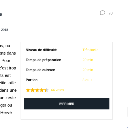
e
70
 2018
ns, ou
Niveau de difficulté
Très facile
uste dans
. Pour
Temps de préparation
20 min
c’est trop
Temps de cuisson
20 min
ts est
Portion
8 ou +
ite taille.
dedans une
44
votes
 un zeste
IMPRIMER
nger ou
 Hervé