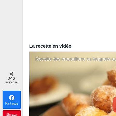
La recette en vidéo
Recette des croustillons ou beignets au
242
PARTAGES
Partagez
Save