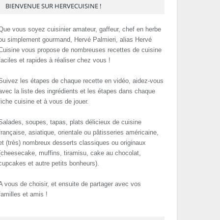
BIENVENUE SUR HERVECUISINE !
Que vous soyez cuisinier amateur, gaffeur, chef en herbe
ou simplement gourmand, Hervé Palmieri, alias Hervé
Cuisine vous propose de nombreuses recettes de cuisine
faciles et rapides à réaliser chez vous !
Suivez les étapes de chaque recette en vidéo, aidez-vous
avec la liste des ingrédients et les étapes dans chaque
fiche cuisine et à vous de jouer.
Salades, soupes, tapas, plats délicieux de cuisine
française, asiatique, orientale ou pâtisseries américaine,
et (très) nombreux desserts classiques ou originaux
(cheesecake, muffins, tiramisu, cake au chocolat,
cupcakes et autre petits bonheurs).
A vous de choisir, et ensuite de partager avec vos
familles et amis !