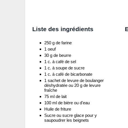
Liste des ingrédients
E
250 g de farine
1 oeuf
30 g de beurre
1 c. à café de sel
1 c. à soupe de sucre
1 c. à café de bicarbonate
1 sachet de levure de boulanger
déshydratée ou 20 g de levure
fraîche
75 ml de lait
100 ml de bière ou d'eau
Huile de friture
Sucre ou sucre glace pour y
saupoudrer les beignets