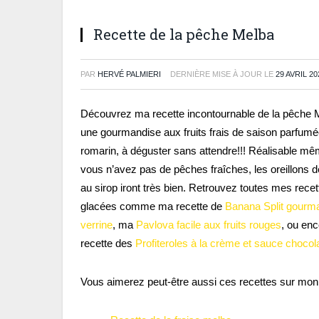
Recette de la pêche Melba
PAR
HERVÉ PALMIERI
DERNIÈRE MISE À JOUR LE
29 AVRIL 20
Découvrez ma recette incontournable de la pêche 
une gourmandise aux fruits frais de saison parfum
romarin, à déguster sans attendre!!! Réalisable mê
vous n’avez pas de pêches fraîches, les oreillons 
au sirop iront très bien. Retrouvez toutes mes recet
glacées comme ma recette de
Banana Split gourm
verrine
, ma
Pavlova facile aux fruits rouges
, ou en
recette des
Profiteroles à la crème et sauce chocol
Vous aimerez peut-être aussi ces recettes sur mon 