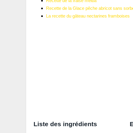
Recette de la fraise melba
Recette de la Glace pêche abricot sans sorbe
La recette du gâteau nectarines framboises
Liste des ingrédients
E