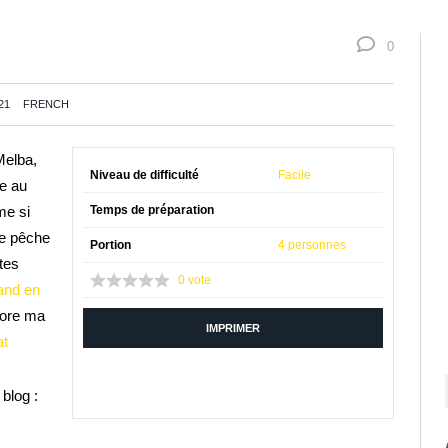
0
21
FRENCH
Melba,
Niveau de difficulté
Facile
ée au
me si
Temps de préparation
de pêche
Portion
4 personnes
tes
0
vote
and en
core ma
IMPRIMER
at
blog :