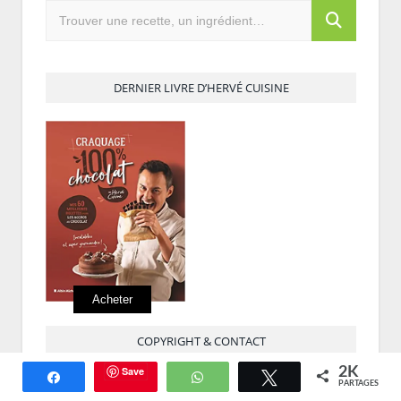
DERNIER LIVRE D’HERVÉ CUISINE
Acheter
COPYRIGHT & CONTACT
Save
2K
Partagez
WhatsApp
Tweetez
Herve Cuisine est une marque déposée, toute utilisation du
PARTAGES