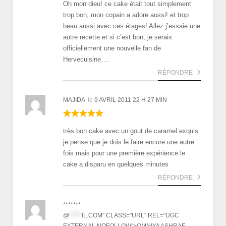
Oh mon dieu! ce cake était tout simplement
trop bon, mon copain a adore aussi! et trop
beau aussi avec ces étages! Allez j’essaie une
autre recette et si c’est bon, je serais
officiellement une nouvelle fan de
Hervecuisine….
RÉPONDRE
MAJIDA
le
9 AVRIL 2011 22 H 27 MIN
très bon cake avec un gout de caramel exquis
je pense que je dois le faire encore une autre
fois mais pour une première expérience le
cake a disparu en quelques minutes
RÉPONDRE
*******
@
*****
IL.COM" CLASS="URL" REL="UGC
EXTERNAL NOFOLLOW">OMNIYA ASHRAF