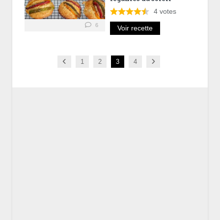
4
votes
6
Voir recette
Previous
Next
1
2
3
4