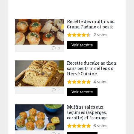
Recette des muffins au
Grana Padano et pesto
2
votes
Voir recette
3
Recette du cake au thon
sans oeufs moelleux d’
Hervé Cuisine
4
votes
7
Voir recette
Muffins salés aux
légumes (asperges,
carotte) et fromage
8
votes
9