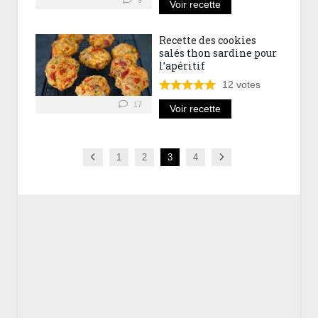
Voir recette
Recette des cookies
salés thon sardine pour
l’apéritif
12
votes
17
Voir recette
Previous
Next
1
2
3
4