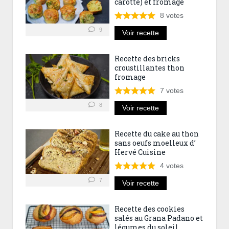
carotte) et fromage
8
votes
9
Voir recette
Recette des bricks
croustillantes thon
fromage
7
votes
8
Voir recette
Recette du cake au thon
sans oeufs moelleux d’
Hervé Cuisine
4
votes
7
Voir recette
Recette des cookies
salés au Grana Padano et
légumes du soleil