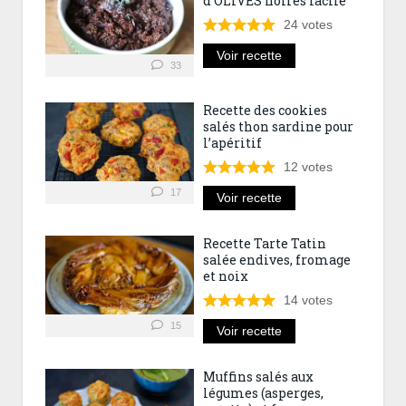
d’OLIVES noires facile
24
votes
Voir recette
33
Recette des cookies
salés thon sardine pour
l’apéritif
12
votes
17
Voir recette
Recette Tarte Tatin
salée endives, fromage
et noix
14
votes
15
Voir recette
Muffins salés aux
légumes (asperges,