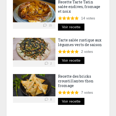
Recette Tarte Tatin
salée endives, fromage
et noix
14
votes
15
Voir recette
Tarte salée rustique aux
légumes verts de saison
2
votes
Voir recette
2
Recette des bricks
croustillantes thon
fromage
7
votes
8
Voir recette