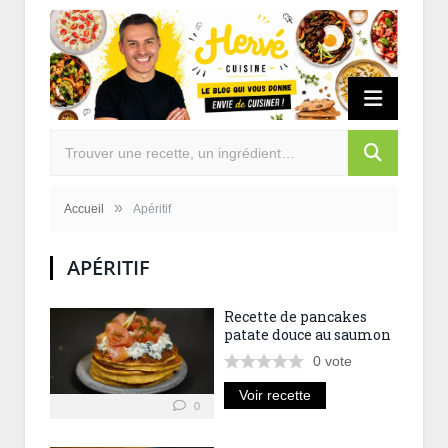
»
Accueil
Apéritif
APÉRITIF
Recette de pancakes
patate douce au saumon
0
vote
Voir recette
0