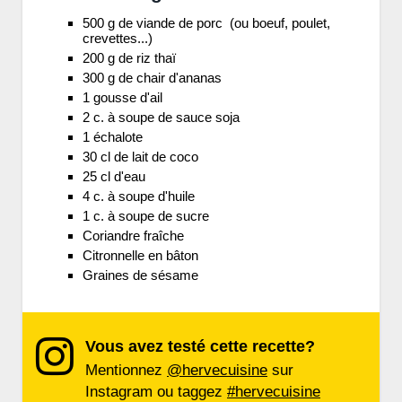
500 g de viande de porc (ou boeuf, poulet,
crevettes...)
200 g de riz thaï
300 g de chair d'ananas
1 gousse d'ail
2 c. à soupe de sauce soja
1 échalote
30 cl de lait de coco
25 cl d'eau
4 c. à soupe d'huile
1 c. à soupe de sucre
Coriandre fraîche
Citronnelle en bâton
Graines de sésame
Vous avez testé cette recette?
Mentionnez
@hervecuisine
sur
Instagram ou taggez
#hervecuisine