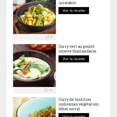
inratable
Voir la recette
9
Curry vert au poulet:
recette thaïlandaise
Voir la recette
26
Curry de lentilles
indiennes végétarien
(dhal curry)
Voir la recette