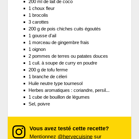
200 ml de lait de coco
1 choux fleur
1 brocolis
3 carottes
200 g de pois chiches cuits égoutés
1 gousse d'ail
1 morceau de gingembre frais
1 oignon
2 pommes de terres ou patates douces
1 cuil. à soupe de curry en poudre
200 g de tofu ferme
1 branche de céleri
Huile neutre type tournesol
Herbes aromatiques : coriandre, persil...
1 cube de bouillon de légumes
Sel, poivre
Vous avez testé cette recette?
Mentionnez
@hervecuisine
sur