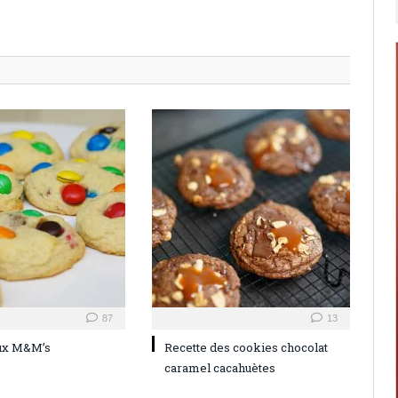
87
13
ux M&M’s
Recette des cookies chocolat
caramel cacahuètes