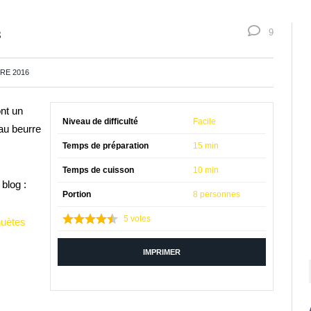
s
9
RE 2016
ont un
Niveau de difficulté
Facile
 au beurre
Temps de préparation
15 min
Temps de cuisson
10 min
blog :
Portion
8 personnes
5
votes
huètes
IMPRIMER