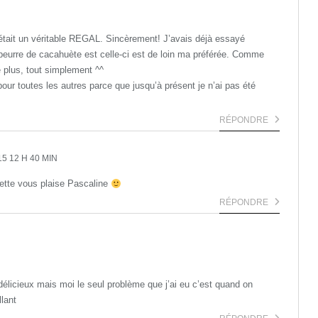
 c’était un véritable REGAL. Sincèrement! J’avais déjà essayé
 beurre de cacahuète est celle-ci est de loin ma préférée. Comme
e plus, tout simplement ^^
our toutes les autres parce que jusqu’à présent je n’ai pas été
RÉPONDRE
15 12 H 40 MIN
cette vous plaise Pascaline
RÉPONDRE
nt délicieux mais moi le seul problème que j’ai eu c’est quand on
llant