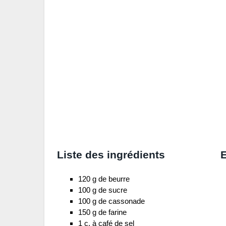
Liste des ingrédients
E
120 g de beurre
100 g de sucre
100 g de cassonade
150 g de farine
1 c. à café de sel