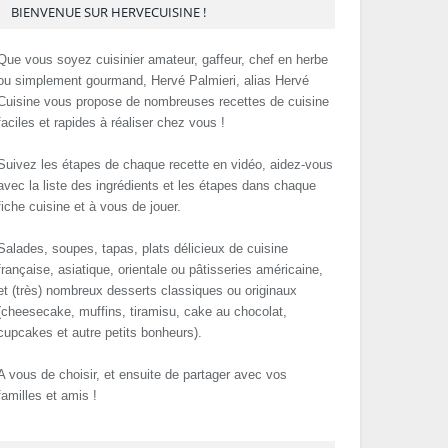
BIENVENUE SUR HERVECUISINE !
Que vous soyez cuisinier amateur, gaffeur, chef en herbe
ou simplement gourmand, Hervé Palmieri, alias Hervé
Cuisine vous propose de nombreuses recettes de cuisine
faciles et rapides à réaliser chez vous !
Suivez les étapes de chaque recette en vidéo, aidez-vous
avec la liste des ingrédients et les étapes dans chaque
fiche cuisine et à vous de jouer.
Salades, soupes, tapas, plats délicieux de cuisine
française, asiatique, orientale ou pâtisseries américaine,
et (très) nombreux desserts classiques ou originaux
(cheesecake, muffins, tiramisu, cake au chocolat,
cupcakes et autre petits bonheurs).
A vous de choisir, et ensuite de partager avec vos
familles et amis !