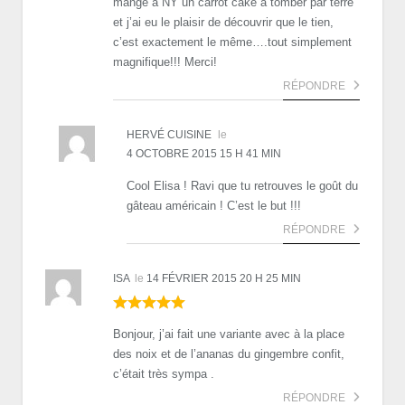
mangé à NY un carrot cake à tomber par terre
et j’ai eu le plaisir de découvrir que le tien,
c’est exactement le même….tout simplement
magnifique!!! Merci!
RÉPONDRE
HERVÉ CUISINE
le
4 OCTOBRE 2015 15 H 41 MIN
Cool Elisa ! Ravi que tu retrouves le goût du
gâteau américain ! C’est le but !!!
RÉPONDRE
ISA
le
14 FÉVRIER 2015 20 H 25 MIN
Bonjour, j’ai fait une variante avec à la place
des noix et de l’ananas du gingembre confit,
c’était très sympa .
RÉPONDRE