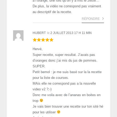
à l’orange, une fois qu’on y a mis le zeste…
De plus, la vidéo ne correspond pas vraiment
au descriptif de la recette.
RÉPONDRE
HUBERT
le
2 JUILLET 2013 17 H 11 MIN
Hervé,
Super recette, super resultat. J’avais pas
d’oranges donc j’ai mis du jus de pommes.
SUPER.
Petit bemol : je me suis basé sur la la recette
pour la liste de courses.
MAis elle ne correspond pas a la nouvelle
video v2 ?;-)
Donc me voila avec de l’ananas en boites en
trop
Je vais bien trouver une recette sur ton sité hé
pour les utiliser