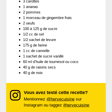
3 carottes
1 ananas
2 pommes
1 morceau de gingembre frais
2 oeufs
100 à 125 g de sucre
1/2 cc de sel
1/2 sachet de levure
175 g de farine
1 cc de cannelle
1 sachet de sucre vanillé
60 ml d'huile de tournesol ou coco
40 g de raisins secs
40 g de noix
Vous avez testé cette recette?
Mentionnez
@hervecuisine
sur
Instagram ou taggez
#hervecuisine