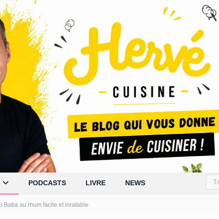
PODCASTS
LIVRE
NEWS
u Baba au rhum facile et inratable