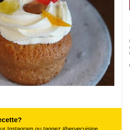
ecette?
ur Instagram ou taggez
#hervecuisine