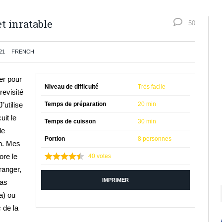
t inratable
50
21
FRENCH
er pour
Niveau de difficulté
Très facile
revisité
’utilise
Temps de préparation
20 min
uit le
Temps de cuisson
30 min
le
Portion
8 personnes
on. Mes
ore le
40
votes
ranger,
IMPRIMER
bas
a) ou
 de la