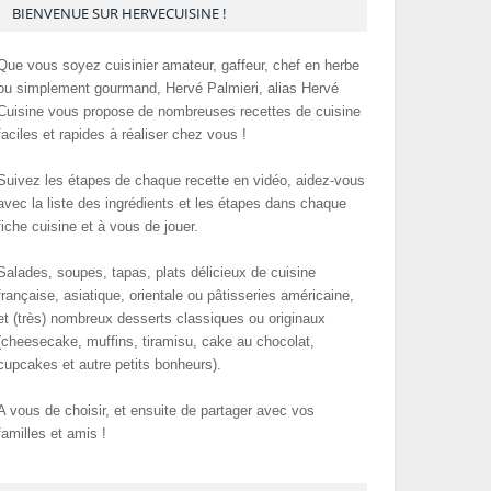
BIENVENUE SUR HERVECUISINE !
Que vous soyez cuisinier amateur, gaffeur, chef en herbe
ou simplement gourmand, Hervé Palmieri, alias Hervé
Cuisine vous propose de nombreuses recettes de cuisine
faciles et rapides à réaliser chez vous !
Suivez les étapes de chaque recette en vidéo, aidez-vous
avec la liste des ingrédients et les étapes dans chaque
fiche cuisine et à vous de jouer.
Salades, soupes, tapas, plats délicieux de cuisine
française, asiatique, orientale ou pâtisseries américaine,
et (très) nombreux desserts classiques ou originaux
(cheesecake, muffins, tiramisu, cake au chocolat,
cupcakes et autre petits bonheurs).
A vous de choisir, et ensuite de partager avec vos
familles et amis !