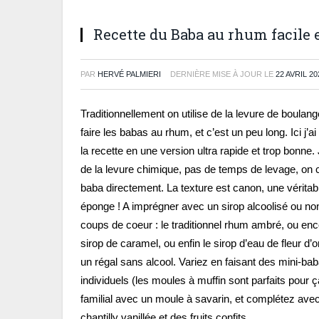
Recette du Baba au rhum facile e
PAR
HERVÉ PALMIERI
DERNIÈRE MISE À JOUR LE
22 AVRIL 20
Traditionnellement on utilise de la levure de boulang
faire les babas au rhum, et c’est un peu long. Ici j’ai 
la recette en une version ultra rapide et trop bonne. J
de la levure chimique, pas de temps de levage, on c
baba directement. La texture est canon, une véritab
éponge ! A imprégner avec un sirop alcoolisé ou n
coups de coeur : le traditionnel rhum ambré, ou enc
sirop de caramel, ou enfin le sirop d’eau de fleur d’o
un régal sans alcool. Variez en faisant des mini-ba
individuels (les moules à muffin sont parfaits pour ç
familial avec un moule à savarin, et complétez avec
chantilly vanillée et des fruits confits….