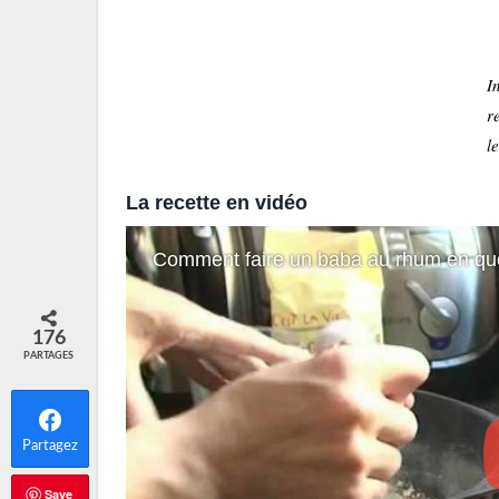
I
r
l
La recette en vidéo
Comment faire un baba au rhum en qu
176
PARTAGES
Partagez
Save