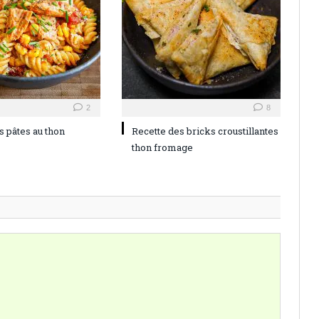
2
8
s pâtes au thon
Recette des bricks croustillantes
thon fromage