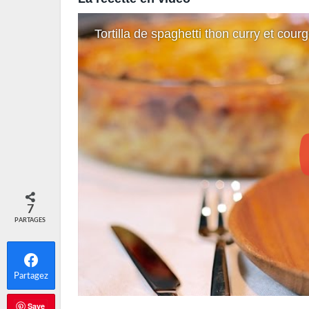
Tortilla de spaghetti thon curry et courge
7
PARTAGES
Partagez
Save