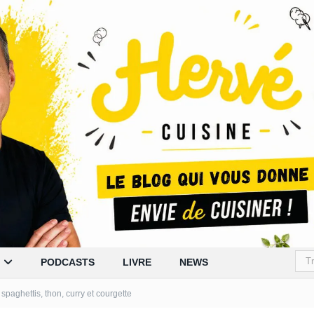
PODCASTS
LIVRE
NEWS
e spaghettis, thon, curry et courgette