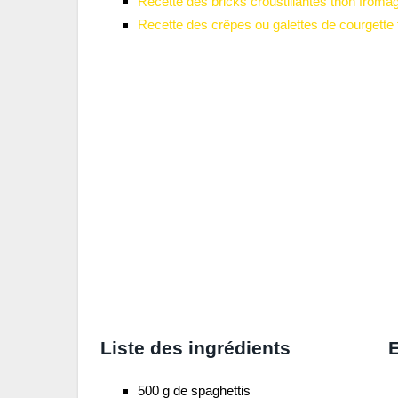
Recette des bricks croustillantes thon froma
Recette des crêpes ou galettes de courgette fa
Liste des ingrédients
E
500 g de spaghettis