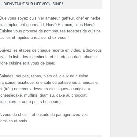
BIENVENUE SUR HERVECUISINE !
Que vous soyez cuisinier amateur, gaffeur, chef en herbe
ou simplement gourmand, Hervé Palmieri, alias Hervé
Cuisine vous propose de nombreuses recettes de cuisine
faciles et rapides à réaliser chez vous !
Suivez les étapes de chaque recette en vidéo, aidez-vous
avec la liste des ingrédients et les étapes dans chaque
fiche cuisine et à vous de jouer.
Salades, soupes, tapas, plats délicieux de cuisine
française, asiatique, orientale ou pâtisseries américaine,
et (très) nombreux desserts classiques ou originaux
(cheesecake, muffins, tiramisu, cake au chocolat,
cupcakes et autre petits bonheurs).
A vous de choisir, et ensuite de partager avec vos
familles et amis !