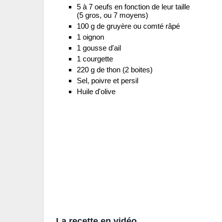
5 à 7 oeufs en fonction de leur taille
(5 gros, ou 7 moyens)
100 g de gruyère ou comté râpé
1 oignon
1 gousse d'ail
1 courgette
220 g de thon (2 boites)
Sel, poivre et persil
Huile d'olive
La recette en vidéo