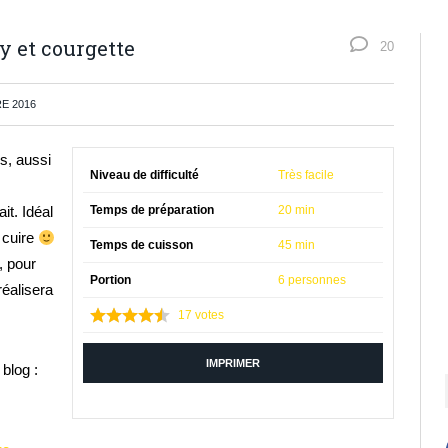
ry et courgette
20
E 2016
es, aussi
Niveau de difficulté
Très facile
it. Idéal
Temps de préparation
20 min
t cuire
Temps de cuisson
45 min
, pour
Portion
6 personnes
réalisera
17
votes
IMPRIMER
blog :