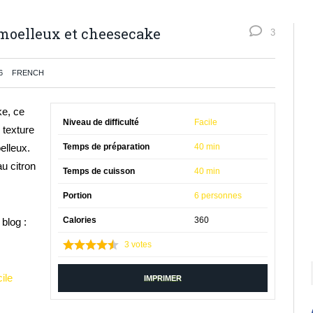
 moelleux et cheesecake
3
6
FRENCH
ke, ce
Niveau de difficulté
Facile
 texture
elleux.
Temps de préparation
40 min
au citron
Temps de cuisson
40 min
Portion
6 personnes
Calories
360
blog :
3
votes
ile
IMPRIMER