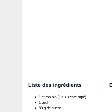
Liste des ingrédients
E
1 citron bio (jus + zeste râpé)
1 œuf
80 g de sucre