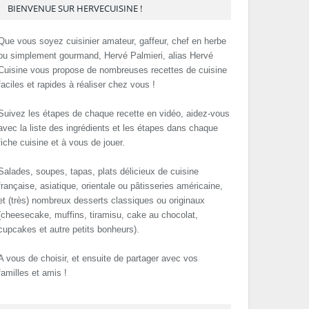
BIENVENUE SUR HERVECUISINE !
Que vous soyez cuisinier amateur, gaffeur, chef en herbe
ou simplement gourmand, Hervé Palmieri, alias Hervé
Cuisine vous propose de nombreuses recettes de cuisine
faciles et rapides à réaliser chez vous !
Suivez les étapes de chaque recette en vidéo, aidez-vous
avec la liste des ingrédients et les étapes dans chaque
fiche cuisine et à vous de jouer.
Salades, soupes, tapas, plats délicieux de cuisine
française, asiatique, orientale ou pâtisseries américaine,
et (très) nombreux desserts classiques ou originaux
(cheesecake, muffins, tiramisu, cake au chocolat,
cupcakes et autre petits bonheurs).
A vous de choisir, et ensuite de partager avec vos
familles et amis !