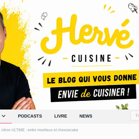
PODCASTS
LIVRE
NEWS
 citron ULTIME : entre moelleux et cheesecake