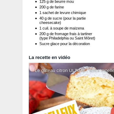
125 g de beurre mou
200 g de farine
1 sachet de levure chimique
40 g de sucre (pour la partie
cheesecake)
1 cuil. à soupe de maïzena
200 g de fromage frais à tartiner
(type Philadelphia ou Saint Môret)
Sucre glace pour la décoration
La recette en vidéo
Le gâteau citron ULTIME : entre moell