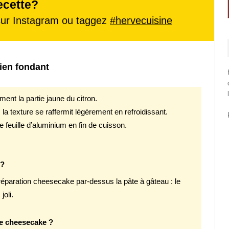
ecette?
ur Instagram ou taggez
#hervecuisine
ien fondant
ent la partie jaune du citron.
 la texture se raffermit légèrement en refroidissant.
e feuille d’aluminium en fin de cuisson.
 ?
éparation cheesecake par-dessus la pâte à gâteau : le
oli.
tie cheesecake ?