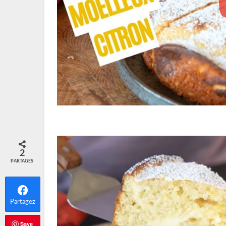
2
PARTAGES
Partagez
Save