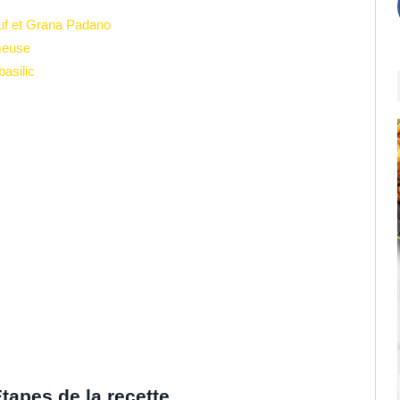
euf et Grana Padano
meuse
asilic
tapes de la recette