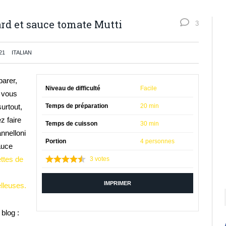
ard et sauce tomate Mutti
3
21
ITALIAN
parer,
Niveau de difficulté
Facile
i vous
urtout,
Temps de préparation
20 min
z faire
Temps de cuisson
30 min
annelloni
Portion
4 personnes
auce
ttes de
3
votes
IMPRIMER
lleuses.
blog :