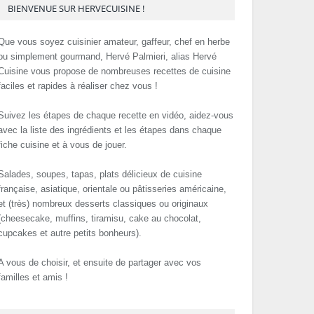
BIENVENUE SUR HERVECUISINE !
Que vous soyez cuisinier amateur, gaffeur, chef en herbe
ou simplement gourmand, Hervé Palmieri, alias Hervé
Cuisine vous propose de nombreuses recettes de cuisine
faciles et rapides à réaliser chez vous !
Suivez les étapes de chaque recette en vidéo, aidez-vous
avec la liste des ingrédients et les étapes dans chaque
fiche cuisine et à vous de jouer.
Salades, soupes, tapas, plats délicieux de cuisine
française, asiatique, orientale ou pâtisseries américaine,
et (très) nombreux desserts classiques ou originaux
(cheesecake, muffins, tiramisu, cake au chocolat,
cupcakes et autre petits bonheurs).
A vous de choisir, et ensuite de partager avec vos
familles et amis !