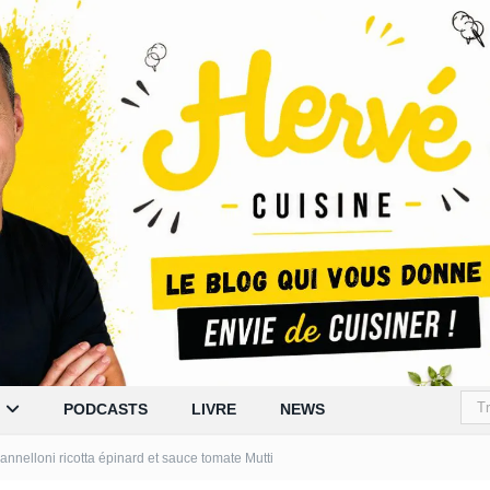
PODCASTS
LIVRE
NEWS
annelloni ricotta épinard et sauce tomate Mutti