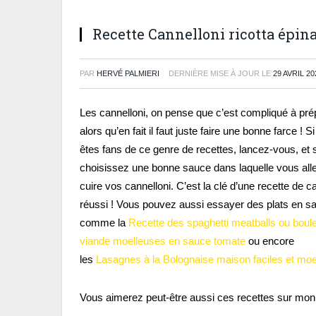
Recette Cannelloni ricotta épin
PAR
HERVÉ PALMIERI
DERNIÈRE MISE À JOUR LE
29 AVRIL 20
Les cannelloni, on pense que c’est compliqué à pré
alors qu’en fait il faut juste faire une bonne farce ! S
êtes fans de ce genre de recettes, lancez-vous, et s
choisissez une bonne sauce dans laquelle vous alle
cuire vos cannelloni. C’est la clé d’une recette de c
réussi ! Vous pouvez aussi essayer des plats en s
comme la
Recette des spaghetti meatballs ou boule
viande moelleuses en sauce tomate
ou encore
les
Lasagnes à la Bolognaise maison faciles et moe
Vous aimerez peut-être aussi ces recettes sur mon 