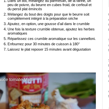
Dans un bol, mélangez du parmesan, de la farine, un
peu de poivre, du beurre en cubes froid, de cerfeuil et
du persil plat émincés
Mélangez du bout des doigts pour que le beurre soit
complètement intégré à la préparation sèche
Ajoutez, en option, une gousse d'ail dans le crumble
Une fois la texture crumble obtenue, ajoutez les herbes
aromatiques
Répartissez ces crumble aromatique sur les cannelloni.
Enfournez pour 30 minutes de cuisson à 180°
Laissez le plat reposer 15 minutes avant dégustation
sauce tomate Mutti