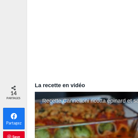
La recette en vidéo
14
PARTAGES
Recette Cannelloni ricotta épinard et 
Partagez
Save