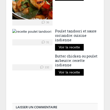
36
Poulet tandoori et sauce
coriandre: cuisine
indienne
31
Voir la recette
Butter chicken ou poulet
au beurre: recette
indienne
132
Voir la recette
LAISSER UN COMMENTAIRE