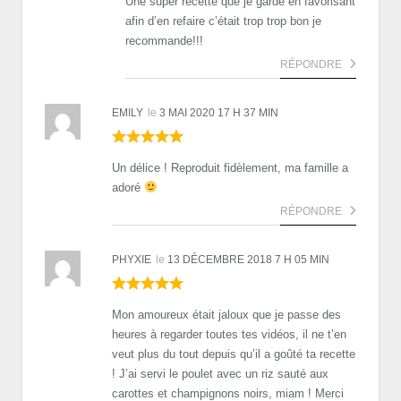
Une super recette que je garde en favorisant
afin d’en refaire c’était trop trop bon je
recommande!!!
RÉPONDRE
EMILY
le
3 MAI 2020 17 H 37 MIN
Un délice ! Reproduit fidèlement, ma famille a
adoré
RÉPONDRE
PHYXIE
le
13 DÉCEMBRE 2018 7 H 05 MIN
Mon amoureux était jaloux que je passe des
heures à regarder toutes tes vidéos, il ne t’en
veut plus du tout depuis qu’il a goûté ta recette
! J’ai servi le poulet avec un riz sauté aux
carottes et champignons noirs, miam ! Merci