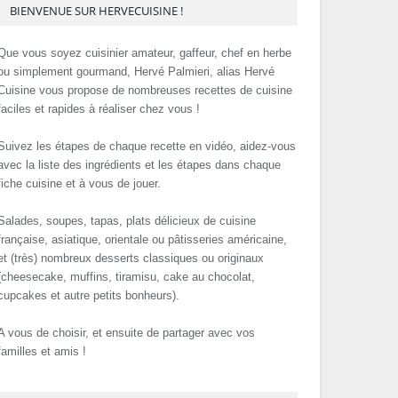
BIENVENUE SUR HERVECUISINE !
Que vous soyez cuisinier amateur, gaffeur, chef en herbe
ou simplement gourmand, Hervé Palmieri, alias Hervé
Cuisine vous propose de nombreuses recettes de cuisine
faciles et rapides à réaliser chez vous !
Suivez les étapes de chaque recette en vidéo, aidez-vous
avec la liste des ingrédients et les étapes dans chaque
fiche cuisine et à vous de jouer.
Salades, soupes, tapas, plats délicieux de cuisine
française, asiatique, orientale ou pâtisseries américaine,
et (très) nombreux desserts classiques ou originaux
(cheesecake, muffins, tiramisu, cake au chocolat,
cupcakes et autre petits bonheurs).
A vous de choisir, et ensuite de partager avec vos
familles et amis !