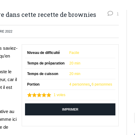
e dans cette recette de brownies
1
RE 2022
s saviez-
Niveau de difficulté
Facile
 qu’en
Temps de préparation
20 min
ste le
Temps de cuisson
20 min
r, car il
Portion
4 personnes
,
6 personnes
 il est
1
votes
IMPRIMER
ative au
omme ici
re de