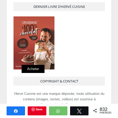
DERNIER LIVRE D’HERVÉ CUISINE
Acheter
COPYRIGHT & CONTACT
Herve Cuisine est une marque déposée, toute utilisation du
contenu (images, textes, vidéos) est soumise à
l’autorisation de l’auteur.
Save
832
Partagez
WhatsApp
Tweetez
PARTAGES
Partenariats, Contact Presse :
Envoyer un email