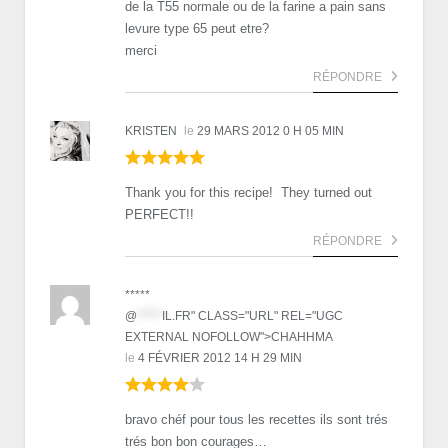
de la T55 normale ou de la farine a pain sans
levure type 65 peut etre?
merci
RÉPONDRE
KRISTEN
le
29 MARS 2012 0 H 05 MIN
Thank you for this recipe! They turned out
PERFECT!!
RÉPONDRE
*****
@
*****
IL.FR" CLASS="URL" REL="UGC
EXTERNAL NOFOLLOW">CHAHHMA
le
4 FÉVRIER 2012 14 H 29 MIN
bravo chéf pour tous les recettes ils sont trés
trés bon bon courages…