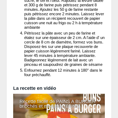
sucre, le sel et l'oeuf. Rajoutez la levure diluée
et 300 g de farine puis pétrissez pendant 8
minutes. Ajoutez les 50 g de farine restante
puis pétrissez encore 2 minutes. Laissez lever
la pâte dans un récipient recouvert de papier
cuisson une nuit au frigo ou 2 h à température
ambiante
Pétrissez la pâte avec un peu de farine et
étalez sur une épaisseur de 2 cm. A l'aide d' un
cercle de 8 cm de diamètre, formez vos buns.
Disposez-les sur une plaque recouverte de
papier cuisson légèrement fariné. Laissez
lever 45 minutes à température ambiante.
Badigeonnez légèrement de lait avec un
pinceau et saupoudrez de graines de sésame
Enfournez pendant 12 minutes à 180° dans le
four préchauffé.
La recette en vidéo
Recette facile de PAINS A BURGER
briochés et moelleux (BUNS)