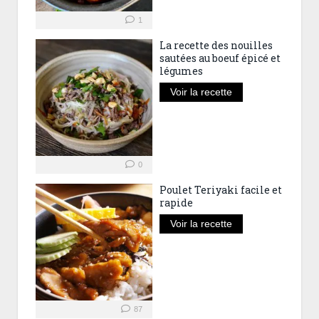
1
La recette des nouilles
sautées au boeuf épicé et
légumes
Voir la recette
0
Poulet Teriyaki facile et
rapide
Voir la recette
87